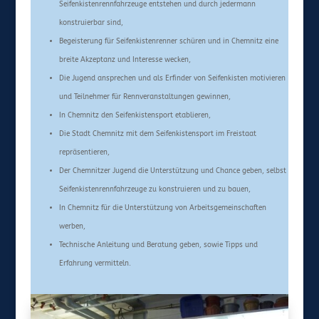
Seifenkistenrennfahrzeuge entstehen und durch jedermann
konstruierbar sind,
Begeisterung für Seifenkistenrenner schüren und in Chemnitz eine
breite Akzeptanz und Interesse wecken,
Die Jugend ansprechen und als Erfinder von Seifenkisten motivieren
und Teilnehmer für Rennveranstaltungen gewinnen,
In Chemnitz den Seifenkistensport etablieren,
Die Stadt Chemnitz mit dem Seifenkistensport im Freistaat
repräsentieren,
Der Chemnitzer Jugend die Unterstützung und Chance geben, selbst
Seifenkistenrennfahrzeuge zu konstruieren und zu bauen,
In Chemnitz für die Unterstützung von Arbeitsgemeinschaften
werben,
Technische Anleitung und Beratung geben, sowie Tipps und
Erfahrung vermitteln.