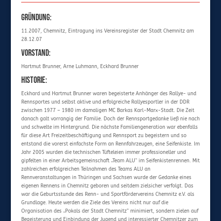
Gründung:
11.2007, Chemnitz, Eintragung ins Vereinsregister der Stadt Chemnitz am
28.12.07
Vorstand:
Hartmut Brunner, Arne Luhmann, Eckhard Brunner
Historie:
Eckhard und Hartmut Brunner waren begeisterte Anhänger des Rallye- und
Rennsportes und selbst aktive und erfolgreiche Rallyesportler in der DDR
zwischen 1977 – 1980 im damaligen MC Barkas Karl-Marx-Stadt. Die Zeit
danach galt vorrangig der Familie. Doch der Rennsportgedanke ließ nie nach
und schwelte im Hintergrund. Die nächste Familiengeneration war ebenfalls
für diese Art Freizeitbeschäftigung und Rennsport zu begeistern und so
entstand die vorerst einfachste Form an Rennfahrzeugen, eine Seifenkiste. Im
Jahr 2005 wurden die technischen Tüfteleien immer professioneller und
gipfelten in einer Arbeitsgemeinschaft „Team ALU“ im Seifenkistenrennen. Mit
zahlreichen erfolgreichen Teilnahmen des Teams ALU an
Rennveranstaltungen in Thüringen und Sachsen wurde der Gedanke eines
eigenen Rennens in Chemnitz geboren und seitdem zielsicher verfolgt. Das
war die Geburtsstunde des Renn- und Sportfördervereins Chemnitz e.V. als
Grundlage. Heute werden die Ziele des Vereins nicht nur auf die
Organisation des „Pokals der Stadt Chemnitz“ minimiert, sondern zielen auf
Begeisterung und Einbindung der Jugend und interessierter Chemnitzer zum