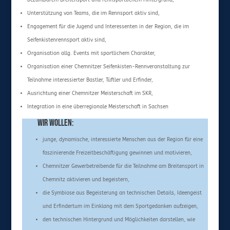
bezahlbarem Breitensport und rennsportlichem Hintergrund,
Unterstützung von Teams, die im Rennsport aktiv sind,
Engagement für die Jugend und Interessenten in der Region, die im
Seifenkistenrennsport aktiv sind,
Organisation allg. Events mit sportlichem Charakter,
Organisation einer Chemnitzer Seifenkisten-Rennveranstaltung zur
Teilnahme interessierter Bastler, Tüftler und Erfinder,
Ausrichtung einer Chemnitzer Meisterschaft im SKR,
Integration in eine überregionale Meisterschaft in Sachsen
Wir wollen:
junge, dynamische, interessierte Menschen aus der Region für eine
faszinierende Freizeitbeschäftigung gewinnen und motivieren,
Chemnitzer Gewerbetreibende für die Teilnahme am Breitensport in
Chemnitz aktivieren und begeistern,
die Symbiose aus Begeisterung an technischen Details, Ideengeist
und Erfindertum im Einklang mit dem Sportgedanken aufzeigen,
den technischen Hintergrund und Möglichkeiten darstellen, wie