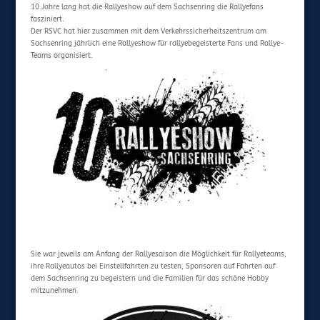
10 Jahre lang hat die Rallyeshow auf dem Sachsenring die Rallyefans
fasziniert.
Der RSVC hat hier zusammen mit dem Verkehrssicherheitszentrum am
Sachsenring jährlich eine Rallyeshow für rallyebegeisterte Fans und Rallye-
Teams organisiert.
Sie war jeweils am Anfang der Rallyesaison die Möglichkeit für Rallyeteams,
ihre Rallyeautos bei Einstellfahrten zu testen, Sponsoren auf Fahrten auf
dem Sachsenring zu begeistern und die Familien für das schöne Hobby
mitzunehmen.