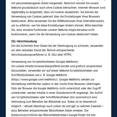
mit personenbezogenen Daten hergestellt. Natürlich können Sie unsere
Website grundsätzlich auch ohne Cookies betrachten. Internet-Browser sind
regelmäßig so eingestellt, dass sie Cookies akzeptieren. Sie können die
Verwendung von Cookies jederzeit über die Einstellungen Ihres Browsers
deaktivieren. Bitte verwenden Sie die Hilfefunktionen Ihres Internetbrowsers,
um zu erfahren, wie Sie diese Einstellungen ändern können. Bitte beachten
Sie, dass einzelne Funktionen unserer Website möglicherweise nicht
funktionieren, wenn Sie die Verwendung von Cookies deaktiviert haben.
SSL-Verschlüsselung
Um die Sicherheit Ihrer Daten bei der Übertragung zu schützen, verwenden
wir dem aktuellen Stand der Technik entsprechende
Verschlüsselungsverfahren (z. B. SSL) über HTTPS.
Verwendung von Scriptbibliotheken (Google Webfonts)
Um unsere Inhalte browserübergreifend korrekt und grafisch ansprechend
darzustellen, verwenden wir auf dieser Website Scriptbibliotheken und
Schriftbibliotheken wie z. B. Google Webfonts
(https://www.google.com/webfonts/). Google Webfonts werden zur
Vermeidung mehrfachen Ladens in den Cache Ihres Browsers übertragen.
Falls der Browser die Google Webfonts nicht unterstützt oder den Zugriff
unterbindet, werden Inhalte in einer Standardschrift angezeigt. Der Aufruf
von Scriptbibliotheken oder Schriftbibliotheken löst automatisch eine
Verbindung zum Betreiber der Bibliothek aus. Dabei ist es theoretisch
möglich – aktuell allerdings auch unklar ob und ggf. zu welchen Zwecken –
dass Betreiber entsprechender Bibliotheken Daten erheben. Die
Datenschutzrichtlinie des Bibliothekbetreibers Google finden Sie hier: