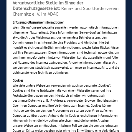
Verantwortliche Stelle im Sinne der
Datenschutzgesetze ist:
Renn- und Sportförderverein
Chemnitz e. V. im ADAC
Erfassung allgemeiner Informationen
Wenn Sie auf unsere Webseite zugreifen, werden automatisch Informationen
allgemeiner Natur erfasst. Diese Informationen (Server-Logfiles) beinhalten
etwa die Art des Webbrowsers, das verwendete Betriebssystem, den
Domainnamen Ihres Internet Service Providers und Ähnliches. Hierbei
handelt es sich ausschließlich um Informationen, welche keine Rückschlüsse
auf Ihre Person zulassen. Diese Informationen sind technisch notwendig, um
von Ihnen angeforderte Inhalte von Webseiten korrekt auszuliefern und fallen
bei Nutzung des Internets zwingend an. Anonyme Informationen dieser Art
werden von uns statistisch ausgewertet, um unseren Internetauftritt und die
dahinterstehende Technik zu optimieren.
Cookies
Wie viele andere Webseiten verwenden wir auch so genannte „Cookies“.
Cookies sind kleine Textdateien, die von einem Webseitenserver auf Ihre
Festplatte übertragen werden. Hierdurch erhalten wir automatisch
bestimmte Daten wie z. B. IP-Adresse, verwendeter Browser, Betriebssystem
über Ihren Computer und Ihre Verbindung zum Internet. Cookies können
nicht verwendet werden, um Programme zu starten oder Viren auf einen
Computer zu übertragen. Anhand der in Cookies enthaltenen Informationen
können wir Ihnen die Navigation erleichtern und die korrekte Anzeige
unserer Webseiten ermöglichen. In keinem Fall werden die von uns erfassten
Daten an Dritte weitergegeben oder ohne Ihre Einwilligung eine Verknüpfung